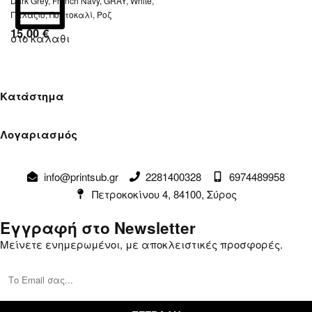
Dark Grey, French Navy, GRAY, White,
Γαλάζιο, Πορτοκαλί, Ροζ
15,00
€
στο καλαθι
Κατάστημα
Όροι Χρήσης
Λογαριασμός
Πολιτική Απορρήτου
Λογαριασμός
Αλλαγές & Επιστροφές
info@printsub.gr
2281400328
6974489958
Παραγγελίες
Συναλλαγές
Πετροκοκίνου 4, 84100, Σύρος
Καλάθι
Επικοινωνία
Εγγραφή στο Newsletter
Μείνετε ενημερωμένοι, με αποκλειστικές προσφορές.