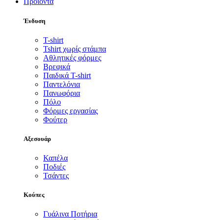
Προϊόντα
Ένδυση
T-shirt
Tshirt χωρίς στάμπα
Αθλητικές φόρμες
Βρεφικά
Παιδικά T-shirt
Παντελόνια
Πανωφόρια
Πόλο
Φόρμες εργασίας
Φούτερ
Αξεσουάρ
Καπέλα
Ποδιές
Τσάντες
Κούπες
Γυάλινα Ποτήρια