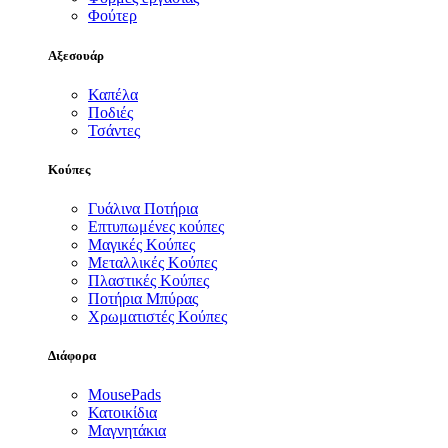
Φούτερ
Αξεσουάρ
Καπέλα
Ποδιές
Τσάντες
Κούπες
Γυάλινα Ποτήρια
Επτυπωμένες κούπες
Μαγικές Κούπες
Μεταλλικές Κούπες
Πλαστικές Κούπες
Ποτήρια Μπύρας
Χρωματιστές Κούπες
Διάφορα
MousePads
Κατοικίδια
Μαγνητάκια