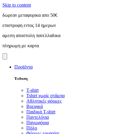
Skip to content
δωρεαν μεταφορικα απο 50€
επιστροφη εντος 14 ημερων
αμεση αποστολη πανελλαδικα
πληρωμη με καρτα
Προϊόντα
Ένδυση
T-shirt
Tshirt χωρίς στάμπα
Αθλητικές φόρμες
Βρεφικά
Παιδικά T-shirt
Παντελόνια
Πανωφόρια
Πόλο
Φόρμες εργασίας