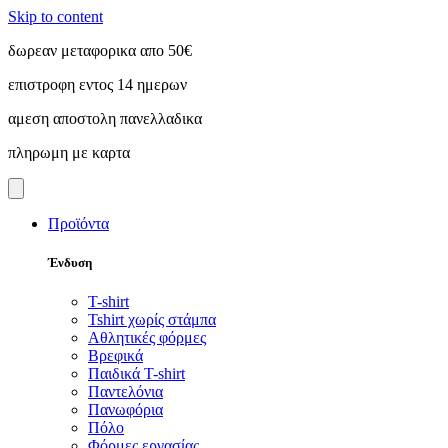
Skip to content
δωρεαν μεταφορικα απο 50€
επιστροφη εντος 14 ημερων
αμεση αποστολη πανελλαδικα
πληρωμη με καρτα
Προϊόντα
Ένδυση
T-shirt
Tshirt χωρίς στάμπα
Αθλητικές φόρμες
Βρεφικά
Παιδικά T-shirt
Παντελόνια
Πανωφόρια
Πόλο
Φόρμες εργασίας