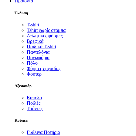
Προϊόντα
Ένδυση
T-shirt
Tshirt χωρίς στάμπα
Αθλητικές φόρμες
Βρεφικά
Παιδικά T-shirt
Παντελόνια
Πανωφόρια
Πόλο
Φόρμες εργασίας
Φούτερ
Αξεσουάρ
Καπέλα
Ποδιές
Τσάντες
Κούπες
Γυάλινα Ποτήρια