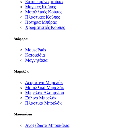
Επτυπωμένες κούπες
Μαγικές Κούπες
Μεταλλικές Κούπες
Πλαστικές Κούπες
Ποτήρια Μπύρας
Χρωματιστές Κούπες
Διάφορα
MousePads
Κατοικίδια
Μαγνητάκια
Μπρελόκ
Δερμάτινα Μπρελόκ
Μεταλλικά Μπρελόκ
Μπρελόκ Αλουμνίου
Ξύλινα Μπρελόκ
Πλαστικά Μπρελόκ
Μπουκάλια
Ανοξείδωτα Μπουκάλια