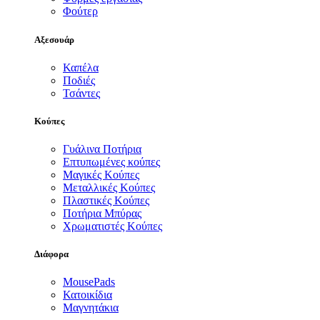
Φούτερ
Αξεσουάρ
Καπέλα
Ποδιές
Τσάντες
Κούπες
Γυάλινα Ποτήρια
Επτυπωμένες κούπες
Μαγικές Κούπες
Μεταλλικές Κούπες
Πλαστικές Κούπες
Ποτήρια Μπύρας
Χρωματιστές Κούπες
Διάφορα
MousePads
Κατοικίδια
Μαγνητάκια