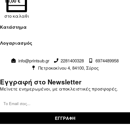
10,00
€
στο καλαθι
Κατάστημα
Όροι Χρήσης
Λογαριασμός
Πολιτική Απορρήτου
Λογαριασμός
Αλλαγές & Επιστροφές
info@printsub.gr
2281400328
6974489958
Παραγγελίες
Συναλλαγές
Πετροκοκίνου 4, 84100, Σύρος
Καλάθι
Επικοινωνία
Εγγραφή στο Newsletter
Μείνετε ενημερωμένοι, με αποκλειστικές προσφορές.