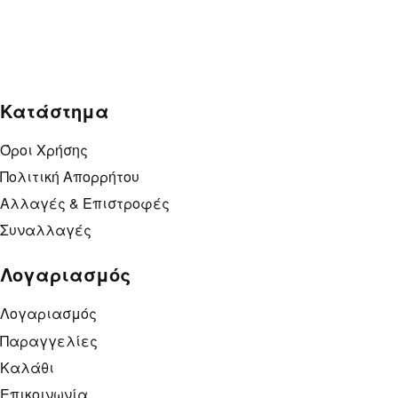
New
Tshirt – Cheshire Cat
15,00
€
17,00
€
Κατάστημα
Όροι Χρήσης
Πολιτική Απορρήτου
Αλλαγές & Επιστροφές
Συναλλαγές
Λογαριασμός
Λογαριασμός
Παραγγελίες
Καλάθι
Επικοινωνία