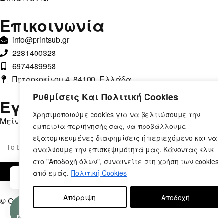
Επικοινωνία
info@printsub.gr
2281400328
6974489958
Πετροκοκίνου 4, 84100, Ελλάδα
Ρυθμίσεις Και Πολιτική Cookies
Εγγραφή στο Newsletter
Χρησιμοποιούμε cookies για να βελτιώσουμε την
Μείνετε ενημερωμένοι, με αποκλειστικές προσφορές.
εμπειρία περιήγησής σας, να προβάλλουμε
εξατομικευμένες διαφημίσεις ή περιεχόμενο και να
αναλύουμε την επισκεψιμότητά μας. Κάνοντας κλικ
στο "Αποδοχή όλων", συναινείτε στη χρήση των cookie
από εμάς.
Πολιτική Cookies
Μπορούμε να βοηθήσουμε;
Απόρριψη
Αποδοχή
© Copyright 2026 – Printsub.gr. Designed & Developed by
B
Ρωτήστε