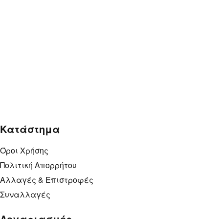
T-shirt Deadpool
T-shirt De
15,00
€
15,00
€
Παιδικό T-shirt Baby Deadpool
Παιδικό T-
10,00
€
10,00
€
Κατάστημα
Όροι Χρήσης
Πολιτική Απορρήτου
Αλλαγές & Επιστροφές
Συναλλαγές
Λογαριασμός