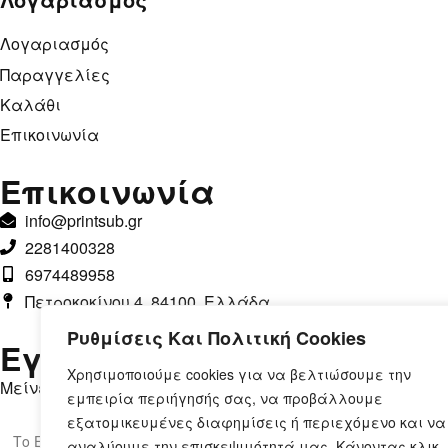
Λογαριασμός
Παραγγελίες
Καλάθι
Επικοινωνία
Επικοινωνία
info@printsub.gr
2281400328
6974489958
Πετροκοκίνου 4, 84100, Ελλάδα
Ρυθμίσεις Και Πολιτική Cookies
Εγγραφή στο Newsletter
Χρησιμοποιούμε cookies για να βελτιώσουμε την
Μείνετε ενημερωμένοι, με αποκλειστικές προσφορές.
εμπειρία περιήγησής σας, να προβάλλουμε
εξατομικευμένες διαφημίσεις ή περιεχόμενο και να
αναλύουμε την επισκεψιμότητά μας. Κάνοντας κλικ