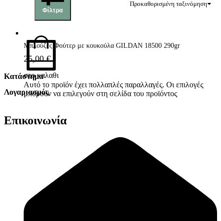
Προκαθορισμένη ταξινόμηση
Φίλτρα
Μπλούζες Φούτερ με κουκούλα GILDAN 18500 290gr
25,00
€
στο καλαθι
Κατάστημα
Αυτό το προϊόν έχει πολλαπλές παραλλαγές. Οι επιλογές
Λογαριασμός
Όροι Χρήσης
μπορούν να επιλεγούν στη σελίδα του προϊόντος
Πολιτική Απορρήτου
Λογαριασμός
Αλλαγές & Επιστροφές
Επικοινωνία
Παραγγελίες
Συναλλαγές
Καλάθι
Επικοινωνία