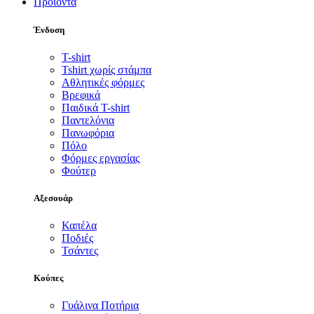
Προϊόντα
Ένδυση
T-shirt
Tshirt χωρίς στάμπα
Αθλητικές φόρμες
Βρεφικά
Παιδικά T-shirt
Παντελόνια
Πανωφόρια
Πόλο
Φόρμες εργασίας
Φούτερ
Αξεσουάρ
Καπέλα
Ποδιές
Τσάντες
Κούπες
Γυάλινα Ποτήρια