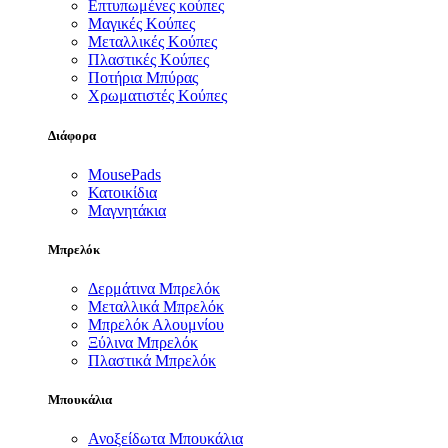
Επτυπωμένες κούπες
Μαγικές Κούπες
Μεταλλικές Κούπες
Πλαστικές Κούπες
Ποτήρια Μπύρας
Χρωματιστές Κούπες
Διάφορα
MousePads
Κατοικίδια
Μαγνητάκια
Μπρελόκ
Δερμάτινα Μπρελόκ
Μεταλλικά Μπρελόκ
Μπρελόκ Αλουμνίου
Ξύλινα Μπρελόκ
Πλαστικά Μπρελόκ
Μπουκάλια
Ανοξείδωτα Μπουκάλια