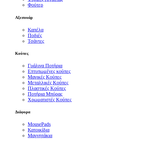
Φούτερ
Αξεσουάρ
Καπέλα
Ποδιές
Τσάντες
Κούπες
Γυάλινα Ποτήρια
Επτυπωμένες κούπες
Μαγικές Κούπες
Μεταλλικές Κούπες
Πλαστικές Κούπες
Ποτήρια Μπύρας
Χρωματιστές Κούπες
Διάφορα
MousePads
Κατοικίδια
Μαγνητάκια