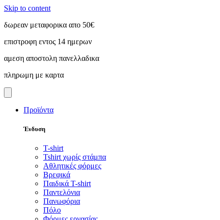
Skip to content
δωρεαν μεταφορικα απο 50€
επιστροφη εντος 14 ημερων
αμεση αποστολη πανελλαδικα
πληρωμη με καρτα
Προϊόντα
Ένδυση
T-shirt
Tshirt χωρίς στάμπα
Αθλητικές φόρμες
Βρεφικά
Παιδικά T-shirt
Παντελόνια
Πανωφόρια
Πόλο
Φόρμες εργασίας