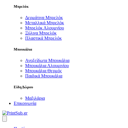
Μπρελόκ
Δερμάτινα Μπρελόκ
Μεταλλικά Μπρελόκ
Μπρελόκ Αλουμνίου
Ξύλινα Μπρελόκ
Πλαστικά Μπρελόκ
Μπουκάλια
Ανοξείδωτα Μπουκάλια
Μπουκάλια Αλουμινίου
Μπουκάλια Θερμός
Παιδικά Μπουκάλια
Είδη Δώρου
Μαξιλάρια
Επικοινωνία