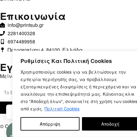
Επικοινωνία
info@printsub.gr
2281400328
6974489958
Πετροκοκίνου 4, 84100, Ελλάδα
Ρυθμίσεις Και Πολιτική Cookies
Εγγραφή στο Newsletter
Χρησιμοποιούμε cookies για να βελτιώσουμε την
Μείνετε ενημερωμένοι, με αποκλειστικές προσφορές.
εμπειρία περιήγησής σας, να προβάλλουμε
εξατομικευμένες διαφημίσεις ή περιεχόμενο και να
αναλύουμε την επισκεψιμότητά μας. Κάνοντας κλικ
στο "Αποδοχή όλων", συναινείτε στη χρήση των cookie
από εμάς.
Πολιτική Cookies
Μπορούμε να βοηθήσουμε;
Απόρριψη
Αποδοχή
© Copyright 2026 – Printsub.gr. Designed & Developed by
B
Ρωτήστε