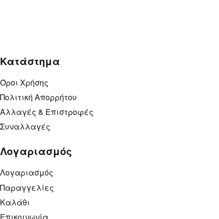
New
Φούτερ με κουκούλα – Spain world cup
25,00
€
30,00
€
Κατάστημα
Όροι Χρήσης
Πολιτική Απορρήτου
Αλλαγές & Επιστροφές
Συναλλαγές
Λογαριασμός
Λογαριασμός
Παραγγελίες
Καλάθι
Επικοινωνία