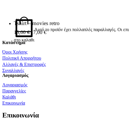
New
Tshirt – movies retro
Αυτό το προϊόν έχει πολλαπλές παραλλαγές. Οι επ
15,00
€
17,00
€
στο καλαθι
Κατάστημα
Όροι Χρήσης
Πολιτική Απορρήτου
Αλλαγές & Επιστροφές
Συναλλαγές
Λογαριασμός
Λογαριασμός
Παραγγελίες
Καλάθι
Επικοινωνία
Επικοινωνία