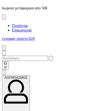
Skip
δωρεαν μεταφορικα απο 50€
ε
to
content
Προϊόντα
Επικοινωνία
εγγραφη χρηστη β2β
Search
for:
Open
0
cart
ΛΟΓΑΡΙΑΣΜΟΣ
ΛΟΓΑΡΙΑΣΜΟΣ