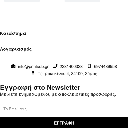
Κατάστημα
Όροι Χρήσης
Λογαριασμός
Πολιτική Απορρήτου
Λογαριασμός
Αλλαγές & Επιστροφές
info@printsub.gr
2281400328
6974489958
Παραγγελίες
Συναλλαγές
Πετροκοκίνου 4, 84100, Σύρος
Καλάθι
Επικοινωνία
Εγγραφή στο Newsletter
Μείνετε ενημερωμένοι, με αποκλειστικές προσφορές.