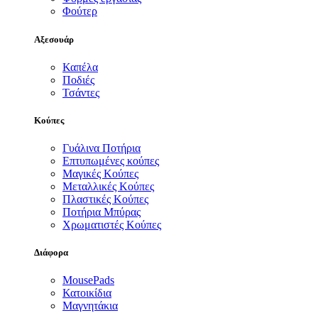
Φούτερ
Αξεσουάρ
Καπέλα
Ποδιές
Τσάντες
Κούπες
Γυάλινα Ποτήρια
Επτυπωμένες κούπες
Μαγικές Κούπες
Μεταλλικές Κούπες
Πλαστικές Κούπες
Ποτήρια Μπύρας
Χρωματιστές Κούπες
Διάφορα
MousePads
Κατοικίδια
Μαγνητάκια