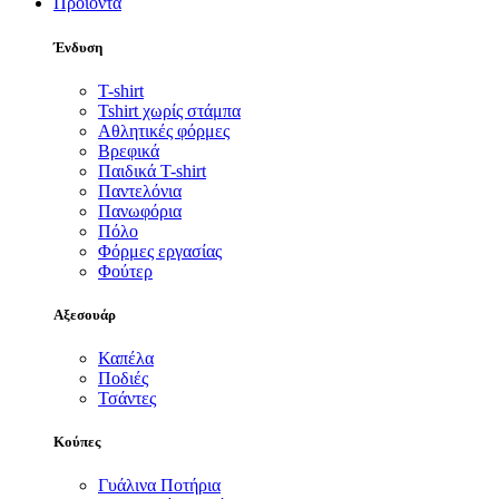
Προϊόντα
Ένδυση
T-shirt
Tshirt χωρίς στάμπα
Αθλητικές φόρμες
Βρεφικά
Παιδικά T-shirt
Παντελόνια
Πανωφόρια
Πόλο
Φόρμες εργασίας
Φούτερ
Αξεσουάρ
Καπέλα
Ποδιές
Τσάντες
Κούπες
Γυάλινα Ποτήρια