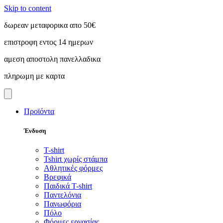
Skip to content
δωρεαν μεταφορικα απο 50€
επιστροφη εντος 14 ημερων
αμεση αποστολη πανελλαδικα
πληρωμη με καρτα
Προϊόντα
Ένδυση
T-shirt
Tshirt χωρίς στάμπα
Αθλητικές φόρμες
Βρεφικά
Παιδικά T-shirt
Παντελόνια
Πανωφόρια
Πόλο
Φόρμες εργασίας