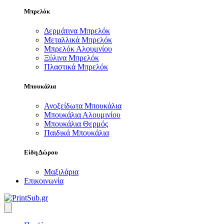
Μπρελόκ
Δερμάτινα Μπρελόκ
Μεταλλικά Μπρελόκ
Μπρελόκ Αλουμνίου
Ξύλινα Μπρελόκ
Πλαστικά Μπρελόκ
Μπουκάλια
Ανοξείδωτα Μπουκάλια
Μπουκάλια Αλουμινίου
Μπουκάλια Θερμός
Παιδικά Μπουκάλια
Είδη Δώρου
Μαξιλάρια
Επικοινωνία