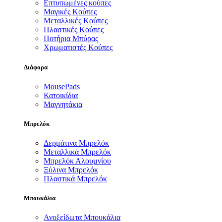
Επτυπωμένες κούπες
Μαγικές Κούπες
Μεταλλικές Κούπες
Πλαστικές Κούπες
Ποτήρια Μπύρας
Χρωματιστές Κούπες
Διάφορα
MousePads
Κατοικίδια
Μαγνητάκια
Μπρελόκ
Δερμάτινα Μπρελόκ
Μεταλλικά Μπρελόκ
Μπρελόκ Αλουμνίου
Ξύλινα Μπρελόκ
Πλαστικά Μπρελόκ
Μπουκάλια
Ανοξείδωτα Μπουκάλια