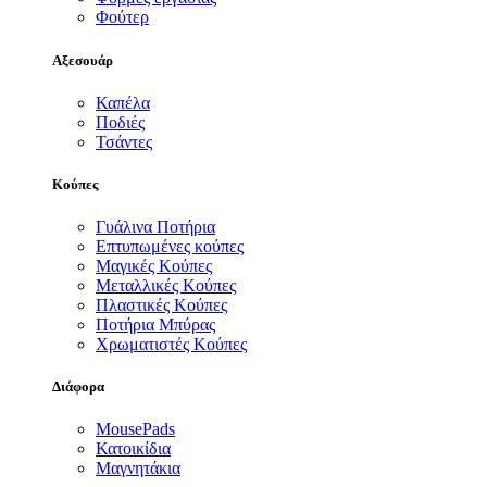
Φούτερ
Αξεσουάρ
Καπέλα
Ποδιές
Τσάντες
Κούπες
Γυάλινα Ποτήρια
Επτυπωμένες κούπες
Μαγικές Κούπες
Μεταλλικές Κούπες
Πλαστικές Κούπες
Ποτήρια Μπύρας
Χρωματιστές Κούπες
Διάφορα
MousePads
Κατοικίδια
Μαγνητάκια