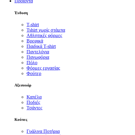
Προϊόντα
Ένδυση
T-shirt
Tshirt χωρίς στάμπα
Αθλητικές φόρμες
Βρεφικά
Παιδικά T-shirt
Παντελόνια
Πανωφόρια
Πόλο
Φόρμες εργασίας
Φούτερ
Αξεσουάρ
Καπέλα
Ποδιές
Τσάντες
Κούπες
Γυάλινα Ποτήρια