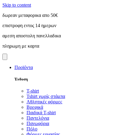
Skip to content
δωρεαν μεταφορικα απο 50€
επιστροφη εντος 14 ημερων
αμεση αποστολη πανελλαδικα
πληρωμη με καρτα
Προϊόντα
Ένδυση
T-shirt
Tshirt χωρίς στάμπα
Αθλητικές φόρμες
Βρεφικά
Παιδικά T-shirt
Παντελόνια
Πανωφόρια
Πόλο
Φόρμες εργασίας