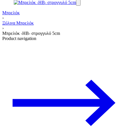
Μπρελόκ
›
Ξύλινα Μπρελόκ
›
Μπρελόκ -HB- στρογγυλό 5cm
Product navigation