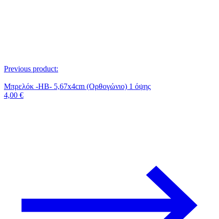
Previous product:
Μπρελόκ -HB- 5,67x4cm (Ορθογώνιο) 1 όψης
4,00
€