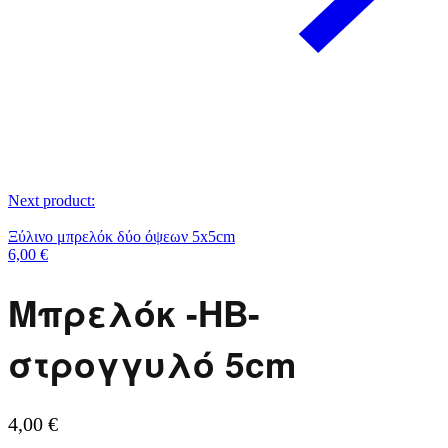
Next product:
Ξύλινο μπρελόκ δύο όψεων 5x5cm
6,00
€
Μπρελόκ -HB-
στρογγυλό 5cm
4,00
€