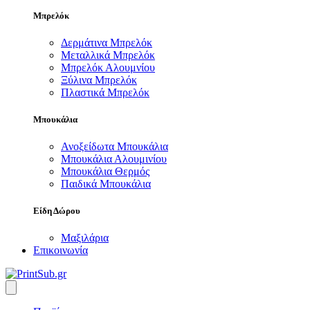
Μπρελόκ
Δερμάτινα Μπρελόκ
Μεταλλικά Μπρελόκ
Μπρελόκ Αλουμνίου
Ξύλινα Μπρελόκ
Πλαστικά Μπρελόκ
Μπουκάλια
Ανοξείδωτα Μπουκάλια
Μπουκάλια Αλουμινίου
Μπουκάλια Θερμός
Παιδικά Μπουκάλια
Είδη Δώρου
Μαξιλάρια
Επικοινωνία