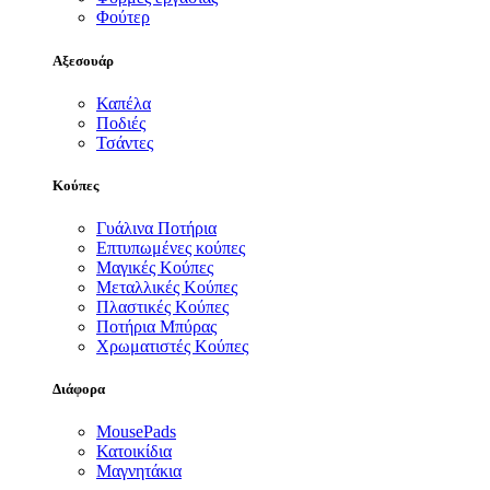
Φούτερ
Αξεσουάρ
Καπέλα
Ποδιές
Τσάντες
Κούπες
Γυάλινα Ποτήρια
Επτυπωμένες κούπες
Μαγικές Κούπες
Μεταλλικές Κούπες
Πλαστικές Κούπες
Ποτήρια Μπύρας
Χρωματιστές Κούπες
Διάφορα
MousePads
Κατοικίδια
Μαγνητάκια