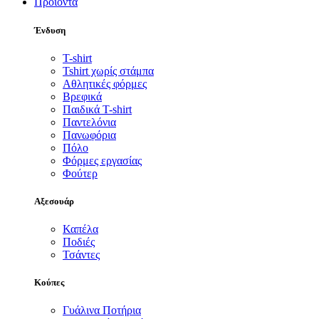
Προϊόντα
Ένδυση
T-shirt
Tshirt χωρίς στάμπα
Αθλητικές φόρμες
Βρεφικά
Παιδικά T-shirt
Παντελόνια
Πανωφόρια
Πόλο
Φόρμες εργασίας
Φούτερ
Αξεσουάρ
Καπέλα
Ποδιές
Τσάντες
Κούπες
Γυάλινα Ποτήρια