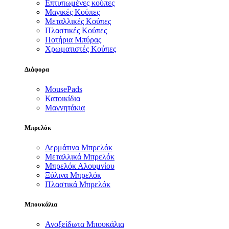
Επτυπωμένες κούπες
Μαγικές Κούπες
Μεταλλικές Κούπες
Πλαστικές Κούπες
Ποτήρια Μπύρας
Χρωματιστές Κούπες
Διάφορα
MousePads
Κατοικίδια
Μαγνητάκια
Μπρελόκ
Δερμάτινα Μπρελόκ
Μεταλλικά Μπρελόκ
Μπρελόκ Αλουμνίου
Ξύλινα Μπρελόκ
Πλαστικά Μπρελόκ
Μπουκάλια
Ανοξείδωτα Μπουκάλια