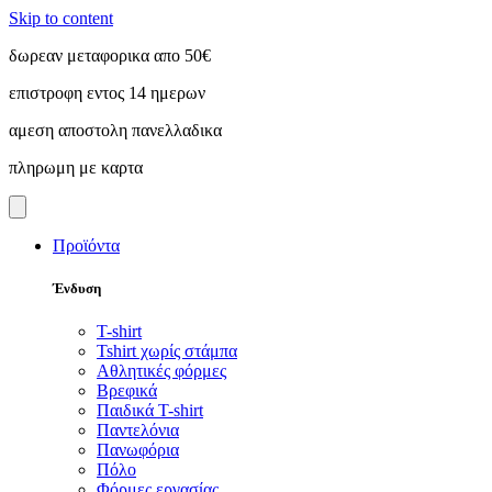
Skip to content
δωρεαν μεταφορικα απο 50€
επιστροφη εντος 14 ημερων
αμεση αποστολη πανελλαδικα
πληρωμη με καρτα
Προϊόντα
Ένδυση
T-shirt
Tshirt χωρίς στάμπα
Αθλητικές φόρμες
Βρεφικά
Παιδικά T-shirt
Παντελόνια
Πανωφόρια
Πόλο
Φόρμες εργασίας