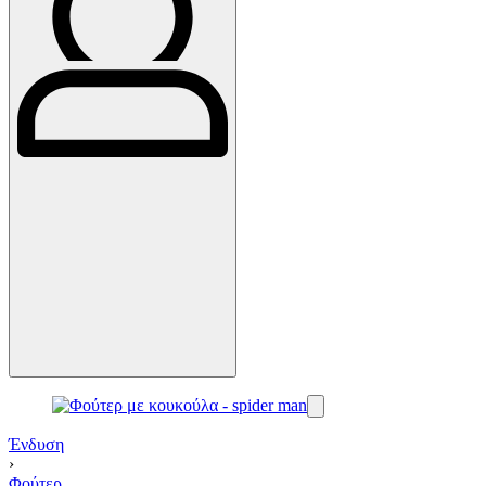
Ένδυση
›
Φούτερ