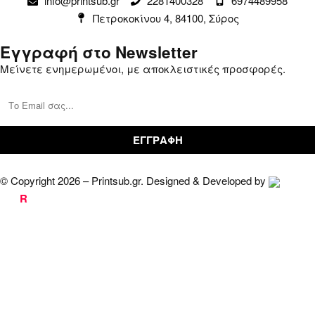
info@printsub.gr
2281400328
6974489958
Παραγγελίες
Συναλλαγές
Πετροκοκίνου 4, 84100, Σύρος
Καλάθι
Επικοινωνία
Εγγραφή στο Newsletter
Μείνετε ενημερωμένοι, με αποκλειστικές προσφορές.
© Copyright 2026 – Printsub.gr. Designed & Developed by
Bad
R
abbit.gr