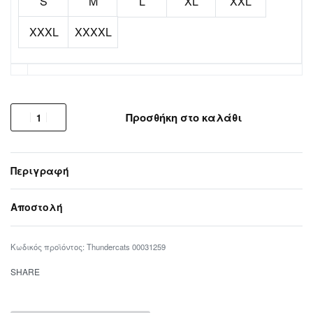
S
M
L
XL
XXL
XXXL
XXXXL
Προσθήκη στο καλάθι
Περιγραφή
Αποστολή
Thundercats 00031259
SHARE