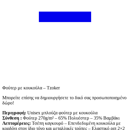
Φούτερ με κουκούλα – Tzoker
Mπορείτε επίσης να δημιουργήσετε το δικό σας προσωποποιημένο
δώρο!
Περιγραφή:
Unisex μπλούζα φούτερ με κουκούλα
Σύνθεση :
Φούτερ 270g/m² – 65% Πολυέστερ – 35% Βαμβάκι
Λεπτομέρειες:
Τσέπη καγκουρό – Επενδεδυμένη κουκούλα με
κορδόνι στον ίδιο τόνο και μεταλλικές τρύπες – Ελαστικό ριπ 2×2