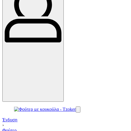
Ένδυση
›
Φούτερ