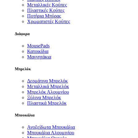
Μεταλλικές Κούπες
Πλαστικές Κούπες
Ποτήρια Μπύρας
Χρωματιστές Κούπες
Διάφορα
MousePads
Κατοικίδια
Μαγνητάκια
Μπρελόκ
Δερμάτινα Μπρελόκ
Μεταλλικά Μπρελόκ
Μπρελόκ Αλουμνίου
Ξύλινα Μπρελόκ
Πλαστικά Μπρελόκ
Μπουκάλια
Ανοξείδωτα Μπουκάλια
Μπουκάλια Αλουμινίου