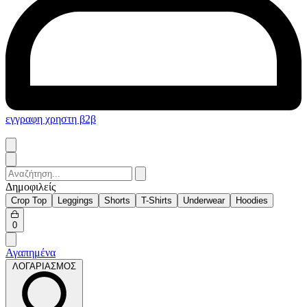
εγγραφη χρηστη β2β
Search
for:
Δημοφιλείς
Crop Top
Leggings
Shorts
T-Shirts
Underwear
Hoodies
Open
0
cart
Αγαπημένα
ΛΟΓΑΡΙΑΣΜΟΣ
ΛΟΓΑΡΙΑΣΜΟΣ