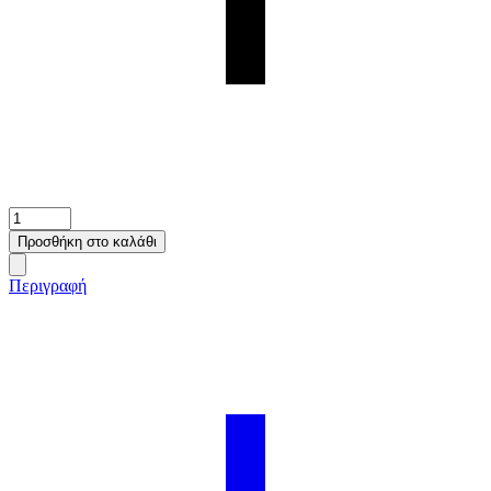
ΚΟΥΠΑ
15oz
Προσθήκη στο καλάθι
-
ΕΣΩΤΕΡΙΚΟ
Περιγραφή
&
ΛΑΒΗ
-
ΜΑΥΡΟ
ποσότητα