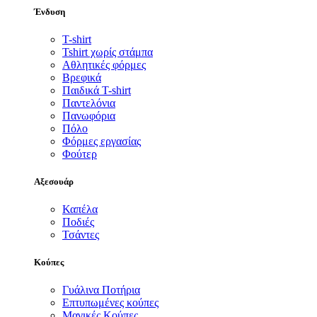
Ένδυση
T-shirt
Tshirt χωρίς στάμπα
Αθλητικές φόρμες
Βρεφικά
Παιδικά T-shirt
Παντελόνια
Πανωφόρια
Πόλο
Φόρμες εργασίας
Φούτερ
Αξεσουάρ
Καπέλα
Ποδιές
Τσάντες
Κούπες
Γυάλινα Ποτήρια
Επτυπωμένες κούπες
Μαγικές Κούπες