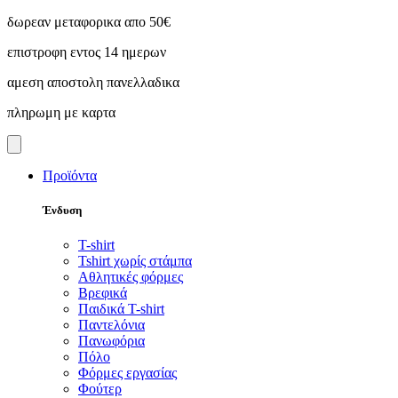
Skip
δωρεαν μεταφορικα απο 50€
to
επιστροφη εντος 14 ημερων
content
αμεση αποστολη πανελλαδικα
πληρωμη με καρτα
Προϊόντα
Ένδυση
T-shirt
Tshirt χωρίς στάμπα
Αθλητικές φόρμες
Βρεφικά
Παιδικά T-shirt
Παντελόνια
Πανωφόρια
Πόλο
Φόρμες εργασίας
Φούτερ