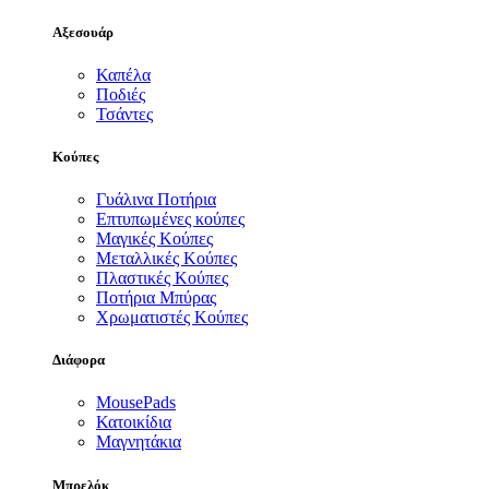
Αξεσουάρ
Καπέλα
Ποδιές
Τσάντες
Κούπες
Γυάλινα Ποτήρια
Επτυπωμένες κούπες
Μαγικές Κούπες
Μεταλλικές Κούπες
Πλαστικές Κούπες
Ποτήρια Μπύρας
Χρωματιστές Κούπες
Διάφορα
MousePads
Κατοικίδια
Μαγνητάκια
Μπρελόκ