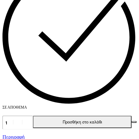
ΣΕ ΑΠΌΘΕΜΑ
Κούπα
Προσθήκη στο καλάθι
-
I
want
Περιγραφή