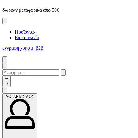
Skip
δωρεαν μεταφορικα απο 50€
ε
to
content
Προϊόντα
Επικοινωνία
εγγραφη χρηστη β2β
Search
for:
Open
0
cart
ΛΟΓΑΡΙΑΣΜΟΣ
ΛΟΓΑΡΙΑΣΜΟΣ