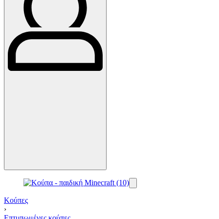
Κούπες
›
Επτυπωμένες κούπες