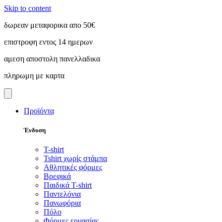
Skip to content
δωρεαν μεταφορικα απο 50€
επιστροφη εντος 14 ημερων
αμεση αποστολη πανελλαδικα
πληρωμη με καρτα
Προϊόντα
Ένδυση
T-shirt
Tshirt χωρίς στάμπα
Αθλητικές φόρμες
Βρεφικά
Παιδικά T-shirt
Παντελόνια
Πανωφόρια
Πόλο
Φόρμες εργασίας