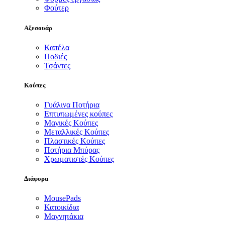
Φούτερ
Αξεσουάρ
Καπέλα
Ποδιές
Τσάντες
Κούπες
Γυάλινα Ποτήρια
Επτυπωμένες κούπες
Μαγικές Κούπες
Μεταλλικές Κούπες
Πλαστικές Κούπες
Ποτήρια Μπύρας
Χρωματιστές Κούπες
Διάφορα
MousePads
Κατοικίδια
Μαγνητάκια