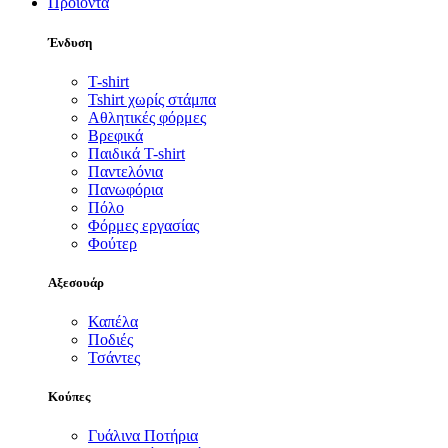
Προϊόντα
Ένδυση
T-shirt
Tshirt χωρίς στάμπα
Αθλητικές φόρμες
Βρεφικά
Παιδικά T-shirt
Παντελόνια
Πανωφόρια
Πόλο
Φόρμες εργασίας
Φούτερ
Αξεσουάρ
Καπέλα
Ποδιές
Τσάντες
Κούπες
Γυάλινα Ποτήρια