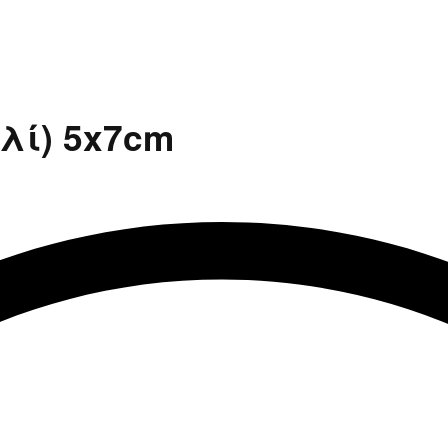
λί) 5x7cm