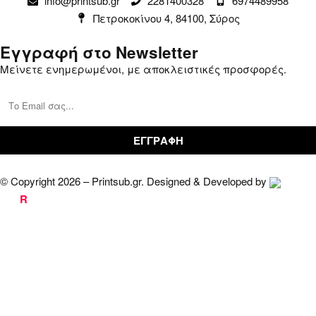
info@printsub.gr
2281400328
6974489958
Παραγγελίες
Συναλλαγές
Πετροκοκίνου 4, 84100, Σύρος
Καλάθι
Επικοινωνία
Εγγραφή στο Newsletter
Μείνετε ενημερωμένοι, με αποκλειστικές προσφορές.
© Copyright 2026 – Printsub.gr. Designed & Developed by
Bad
R
abbit.gr