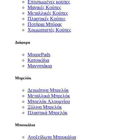
Επτυπωμένες κούπες
Μαγικές Κούπες
Μεταλλικές Κούπες
Πλαστικές Κούπες
Ποτήρια Μπύρας
Χρωματιστές Κούπες
Διάφορα
MousePads
Κατοικίδια
Μαγνητάκια
Μπρελόκ
Δερμάτινα Μπρελόκ
Μεταλλικά Μπρελόκ
Μπρελόκ Αλουμνίου
Ξύλινα Μπρελόκ
Πλαστικά Μπρελόκ
Μπουκάλια
Ανοξείδωτα Μπουκάλια