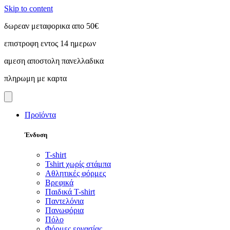
Skip to content
δωρεαν μεταφορικα απο 50€
επιστροφη εντος 14 ημερων
αμεση αποστολη πανελλαδικα
πληρωμη με καρτα
Προϊόντα
Ένδυση
T-shirt
Tshirt χωρίς στάμπα
Αθλητικές φόρμες
Βρεφικά
Παιδικά T-shirt
Παντελόνια
Πανωφόρια
Πόλο
Φόρμες εργασίας