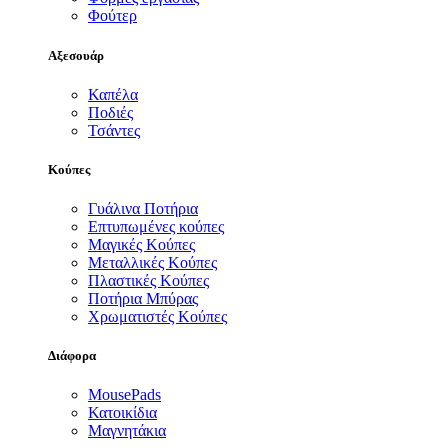
Φούτερ
Αξεσουάρ
Καπέλα
Ποδιές
Τσάντες
Κούπες
Γυάλινα Ποτήρια
Επτυπωμένες κούπες
Μαγικές Κούπες
Μεταλλικές Κούπες
Πλαστικές Κούπες
Ποτήρια Μπύρας
Χρωματιστές Κούπες
Διάφορα
MousePads
Κατοικίδια
Μαγνητάκια