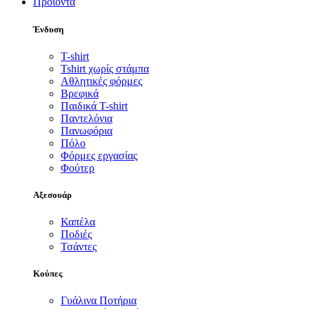
Προϊόντα
Ένδυση
T-shirt
Tshirt χωρίς στάμπα
Αθλητικές φόρμες
Βρεφικά
Παιδικά T-shirt
Παντελόνια
Πανωφόρια
Πόλο
Φόρμες εργασίας
Φούτερ
Αξεσουάρ
Καπέλα
Ποδιές
Τσάντες
Κούπες
Γυάλινα Ποτήρια