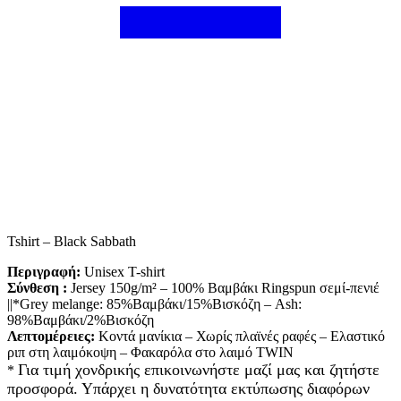
Tshirt – Black Sabbath
Περιγραφή:
Unisex T-shirt
Σύνθεση :
Jersey 150g/m² – 100% Βαμβάκι Ringspun σεμί-πενιέ
||*Grey melange: 85%Βαμβάκι/15%Βισκόζη – Ash:
98%Βαμβάκι/2%Βισκόζη
Λεπτομέρειες:
Κοντά μανίκια – Χωρίς πλαϊνές ραφές – Ελαστικό
ριπ στη λαιμόκοψη – Φακαρόλα στο λαιμό TWIN
Για τιμή χονδρικής επικοινωνήστε μαζί μας και ζητήστε
*
προσφορά. Υπάρχει η δυνατότητα εκτύπωσης διαφόρων