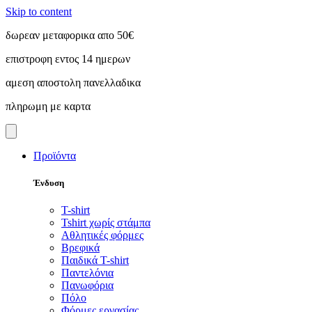
Skip to content
δωρεαν μεταφορικα απο 50€
επιστροφη εντος 14 ημερων
αμεση αποστολη πανελλαδικα
πληρωμη με καρτα
Προϊόντα
Ένδυση
T-shirt
Tshirt χωρίς στάμπα
Αθλητικές φόρμες
Βρεφικά
Παιδικά T-shirt
Παντελόνια
Πανωφόρια
Πόλο
Φόρμες εργασίας