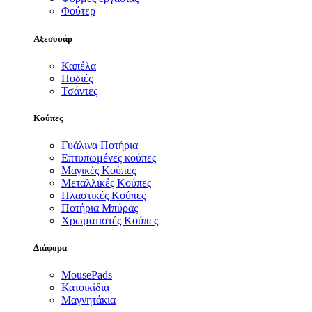
Φούτερ
Αξεσουάρ
Καπέλα
Ποδιές
Τσάντες
Κούπες
Γυάλινα Ποτήρια
Επτυπωμένες κούπες
Μαγικές Κούπες
Μεταλλικές Κούπες
Πλαστικές Κούπες
Ποτήρια Μπύρας
Χρωματιστές Κούπες
Διάφορα
MousePads
Κατοικίδια
Μαγνητάκια