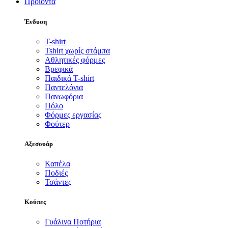
Προϊόντα
Ένδυση
T-shirt
Tshirt χωρίς στάμπα
Αθλητικές φόρμες
Βρεφικά
Παιδικά T-shirt
Παντελόνια
Πανωφόρια
Πόλο
Φόρμες εργασίας
Φούτερ
Αξεσουάρ
Καπέλα
Ποδιές
Τσάντες
Κούπες
Γυάλινα Ποτήρια