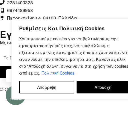
2281400328
6974489958
Πετροκοκίνου 4, 84100, Ελλάδα
Ρυθμίσεις Και Πολιτική Cookies
Εγγραφή στο Newsletter
Χρησιμοποιούμε cookies για να βελτιώσουμε την
Μείνετε ενημερωμένοι, με αποκλειστικές προσφορές.
εμπειρία περιήγησής σας, να προβάλλουμε
εξατομικευμένες διαφημίσεις ή περιεχόμενο και να
αναλύουμε την επισκεψιμότητά μας. Κάνοντας κλικ
στο "Αποδοχή όλων", συναινείτε στη χρήση των cookie
από εμάς.
Πολιτική Cookies
Μπορούμε να βοηθήσουμε;
Απόρριψη
Αποδοχή
© Copyright 2026 – Printsub.gr. Designed & Developed by
B
Ρωτήστε