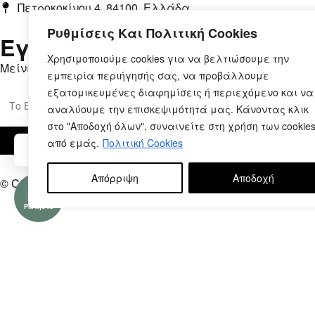
Πετροκοκίνου 4, 84100, Ελλάδα
Ρυθμίσεις Και Πολιτική Cookies
Εγγραφή στο Newsletter
Χρησιμοποιούμε cookies για να βελτιώσουμε την
Μείνετε ενημερωμένοι, με αποκλειστικές προσφορές.
εμπειρία περιήγησής σας, να προβάλλουμε
εξατομικευμένες διαφημίσεις ή περιεχόμενο και να
αναλύουμε την επισκεψιμότητά μας. Κάνοντας κλικ
στο "Αποδοχή όλων", συναινείτε στη χρήση των cookie
από εμάς.
Πολιτική Cookies
Μπορούμε να βοηθήσουμε;
Απόρριψη
Αποδοχή
© Copyright 2026 – Printsub.gr. Designed & Developed by
B
Ρωτήστε