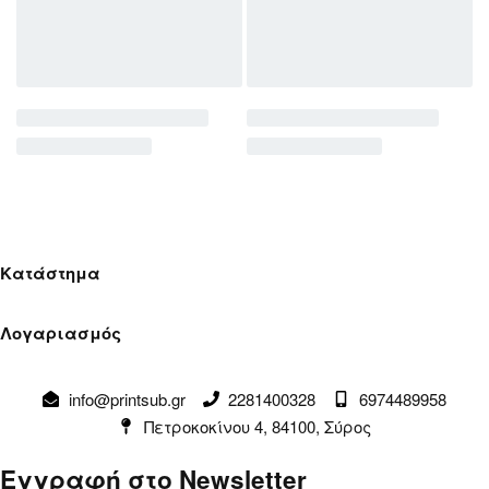
Κατάστημα
Όροι Χρήσης
Λογαριασμός
Πολιτική Απορρήτου
Λογαριασμός
Αλλαγές & Επιστροφές
info@printsub.gr
2281400328
6974489958
Παραγγελίες
Συναλλαγές
Πετροκοκίνου 4, 84100, Σύρος
Καλάθι
Επικοινωνία
Εγγραφή στο Newsletter