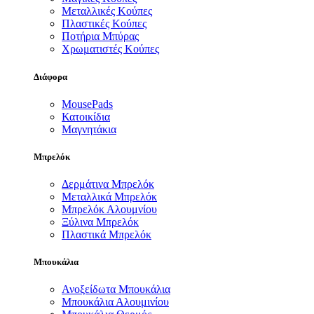
Μεταλλικές Κούπες
Πλαστικές Κούπες
Ποτήρια Μπύρας
Χρωματιστές Κούπες
Διάφορα
MousePads
Κατοικίδια
Μαγνητάκια
Μπρελόκ
Δερμάτινα Μπρελόκ
Μεταλλικά Μπρελόκ
Μπρελόκ Αλουμνίου
Ξύλινα Μπρελόκ
Πλαστικά Μπρελόκ
Μπουκάλια
Ανοξείδωτα Μπουκάλια
Μπουκάλια Αλουμινίου