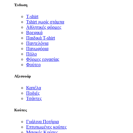
Ένδυση
T-shirt
Tshirt χωρίς στάμπα
Αθλητικές φόρμες
Βρεφικά
Παιδικά T-shirt
Παντελόνια
Πανωφόρια
Πόλο
Φόρμες εργασίας
Φούτερ
Αξεσουάρ
Καπέλα
Ποδιές
Τσάντες
Κούπες
Γυάλινα Ποτήρια
Επτυπωμένες κούπες
Μαγικές Κούπες