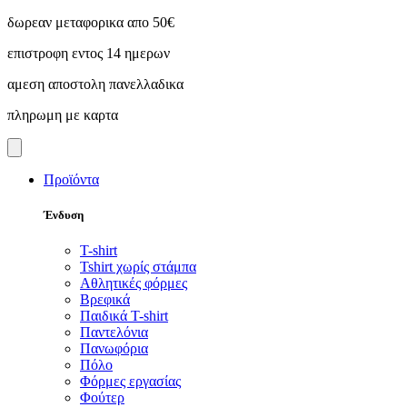
Skip
δωρεαν μεταφορικα απο 50€
to
επιστροφη εντος 14 ημερων
content
αμεση αποστολη πανελλαδικα
πληρωμη με καρτα
Προϊόντα
Ένδυση
T-shirt
Tshirt χωρίς στάμπα
Αθλητικές φόρμες
Βρεφικά
Παιδικά T-shirt
Παντελόνια
Πανωφόρια
Πόλο
Φόρμες εργασίας
Φούτερ