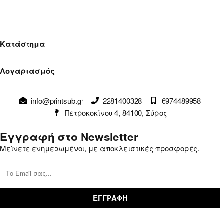
Κατάστημα
Όροι Χρήσης
Λογαριασμός
Πολιτική Απορρήτου
Λογαριασμός
Αλλαγές & Επιστροφές
info@printsub.gr
2281400328
6974489958
Παραγγελίες
Συναλλαγές
Πετροκοκίνου 4, 84100, Σύρος
Καλάθι
Επικοινωνία
Εγγραφή στο Newsletter
Μείνετε ενημερωμένοι, με αποκλειστικές προσφορές.