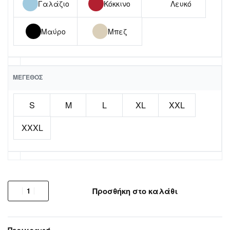
Γαλάζιο
Κόκκινο
Λευκό
Μαύρο
Μπεζ
ΜΈΓΕΘΟΣ
S
M
L
XL
XXL
XXXL
Προσθήκη στο καλάθι
Περιγραφή