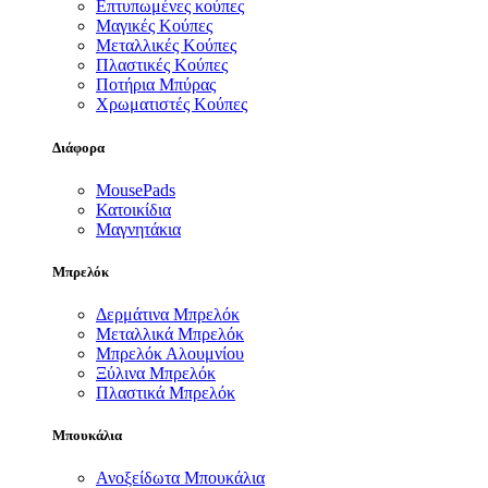
Επτυπωμένες κούπες
Μαγικές Κούπες
Μεταλλικές Κούπες
Πλαστικές Κούπες
Ποτήρια Μπύρας
Χρωματιστές Κούπες
Διάφορα
MousePads
Κατοικίδια
Μαγνητάκια
Μπρελόκ
Δερμάτινα Μπρελόκ
Μεταλλικά Μπρελόκ
Μπρελόκ Αλουμνίου
Ξύλινα Μπρελόκ
Πλαστικά Μπρελόκ
Μπουκάλια
Ανοξείδωτα Μπουκάλια