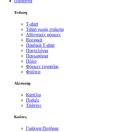
Προϊόντα
Ένδυση
T-shirt
Tshirt χωρίς στάμπα
Αθλητικές φόρμες
Βρεφικά
Παιδικά T-shirt
Παντελόνια
Πανωφόρια
Πόλο
Φόρμες εργασίας
Φούτερ
Αξεσουάρ
Καπέλα
Ποδιές
Τσάντες
Κούπες
Γυάλινα Ποτήρια