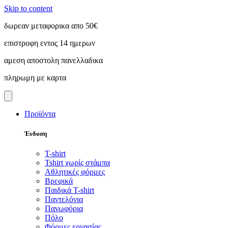
Skip to content
δωρεαν μεταφορικα απο 50€
επιστροφη εντος 14 ημερων
αμεση αποστολη πανελλαδικα
πληρωμη με καρτα
Προϊόντα
Ένδυση
T-shirt
Tshirt χωρίς στάμπα
Αθλητικές φόρμες
Βρεφικά
Παιδικά T-shirt
Παντελόνια
Πανωφόρια
Πόλο
Φόρμες εργασίας