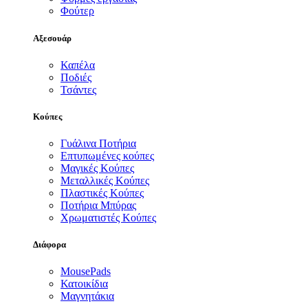
Φούτερ
Αξεσουάρ
Καπέλα
Ποδιές
Τσάντες
Κούπες
Γυάλινα Ποτήρια
Επτυπωμένες κούπες
Μαγικές Κούπες
Μεταλλικές Κούπες
Πλαστικές Κούπες
Ποτήρια Μπύρας
Χρωματιστές Κούπες
Διάφορα
MousePads
Κατοικίδια
Μαγνητάκια