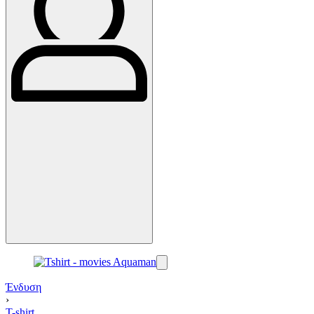
Ένδυση
›
T-shirt