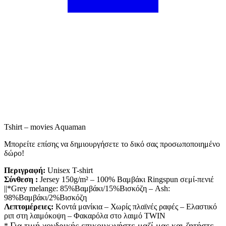
Tshirt – movies Aquaman
Mπορείτε επίσης να δημιουργήσετε το δικό σας προσωποποιημένο
δώρο!
Περιγραφή:
Unisex T-shirt
Σύνθεση :
Jersey 150g/m² – 100% Βαμβάκι Ringspun σεμί-πενιέ
||*Grey melange: 85%Βαμβάκι/15%Βισκόζη – Ash:
98%Βαμβάκι/2%Βισκόζη
Λεπτομέρειες:
Κοντά μανίκια – Χωρίς πλαϊνές ραφές – Ελαστικό
ριπ στη λαιμόκοψη – Φακαρόλα στο λαιμό TWIN
Για τιμή χονδρικής επικοινωνήστε μαζί μας και ζητήστε
*