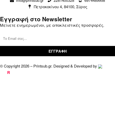
info@printsub.gr
2281400328
6974489958
Παραγγελίες
Συναλλαγές
Πετροκοκίνου 4, 84100, Σύρος
Καλάθι
Επικοινωνία
Εγγραφή στο Newsletter
Μείνετε ενημερωμένοι, με αποκλειστικές προσφορές.
© Copyright 2026 – Printsub.gr. Designed & Developed by
Bad
R
abbit.gr