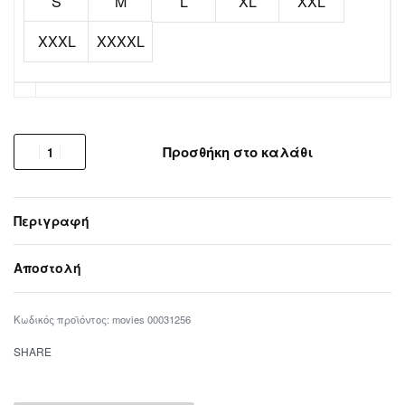
S
M
L
XL
XXL
XXXL
XXXXL
Προσθήκη στο καλάθι
Περιγραφή
Αποστολή
movies 00031256
SHARE