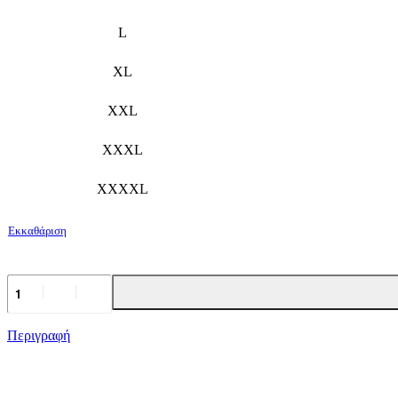
L
XL
XXL
XXXL
XXXXL
Εκκαθάριση
Tshirt
-
movies
retro
Περιγραφή
Batman
&
Joker
ποσότητα