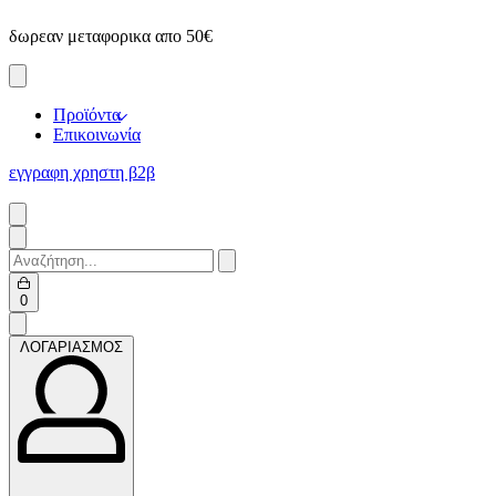
Skip
δωρεαν μεταφορικα απο 50€
to
content
Προϊόντα
Επικοινωνία
εγγραφη χρηστη β2β
Search
for:
Open
0
cart
ΛΟΓΑΡΙΑΣΜΟΣ
ΛΟΓΑΡΙΑΣΜΟΣ