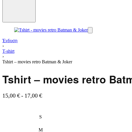
Ένδυση
›
T-shirt
›
Tshirt – movies retro Batman & Joker
Tshirt – movies retro Bat
15,00
€
17,00
€
S
M