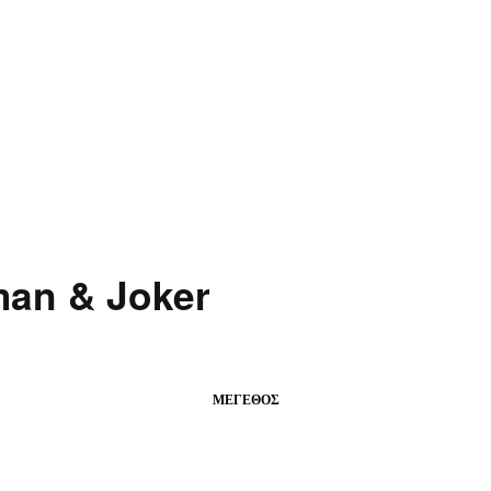
man & Joker
ΜΈΓΕΘΟΣ