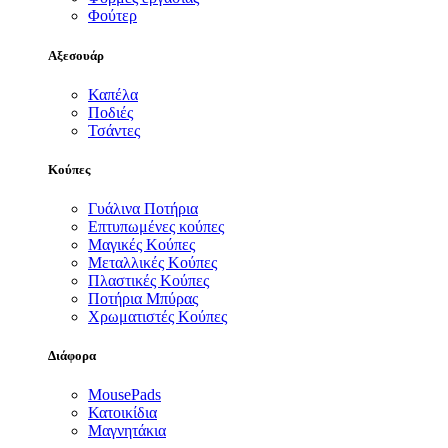
Φούτερ
Αξεσουάρ
Καπέλα
Ποδιές
Τσάντες
Κούπες
Γυάλινα Ποτήρια
Επτυπωμένες κούπες
Μαγικές Κούπες
Μεταλλικές Κούπες
Πλαστικές Κούπες
Ποτήρια Μπύρας
Χρωματιστές Κούπες
Διάφορα
MousePads
Κατοικίδια
Μαγνητάκια