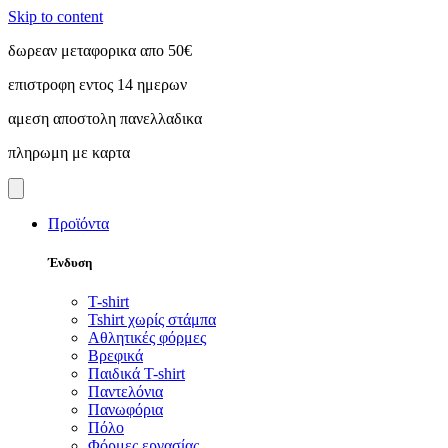
Skip to content
δωρεαν μεταφορικα απο 50€
επιστροφη εντος 14 ημερων
αμεση αποστολη πανελλαδικα
πληρωμη με καρτα
Προϊόντα
Ένδυση
T-shirt
Tshirt χωρίς στάμπα
Αθλητικές φόρμες
Βρεφικά
Παιδικά T-shirt
Παντελόνια
Πανωφόρια
Πόλο
Φόρμες εργασίας