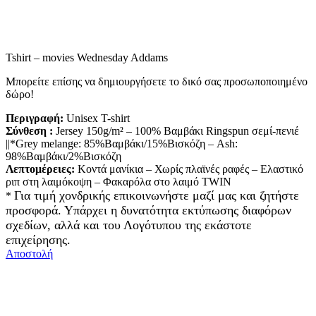
Tshirt – movies Wednesday Addams
Mπορείτε επίσης να δημιουργήσετε το δικό σας προσωποποιημένο
δώρο!
Περιγραφή:
Unisex T-shirt
Σύνθεση :
Jersey 150g/m² – 100% Βαμβάκι Ringspun σεμί-πενιέ
||*Grey melange: 85%Βαμβάκι/15%Βισκόζη – Ash:
98%Βαμβάκι/2%Βισκόζη
Λεπτομέρειες:
Κοντά μανίκια – Χωρίς πλαϊνές ραφές – Ελαστικό
ριπ στη λαιμόκοψη – Φακαρόλα στο λαιμό TWIN
Για τιμή χονδρικής επικοινωνήστε μαζί μας και ζητήστε
*
προσφορά. Υπάρχει η δυνατότητα εκτύπωσης διαφόρων
σχεδίων, αλλά και του Λογότυπου της εκάστοτε
επιχείρησης.
Αποστολή