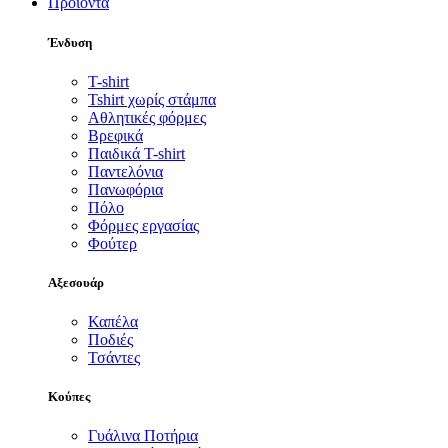
Προϊόντα
Ένδυση
T-shirt
Tshirt χωρίς στάμπα
Αθλητικές φόρμες
Βρεφικά
Παιδικά T-shirt
Παντελόνια
Πανωφόρια
Πόλο
Φόρμες εργασίας
Φούτερ
Αξεσουάρ
Καπέλα
Ποδιές
Τσάντες
Κούπες
Γυάλινα Ποτήρια