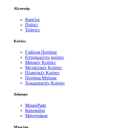
Αξεσουάρ
Καπέλα
Ποδιές
Τσάντες
Κούπες
Γυάλινα Ποτήρια
Επτυπωμένες κούπες
Μαγικές Κούπες
Μεταλλικές Κούπες
Πλαστικές Κούπες
Ποτήρια Μπύρας
Χρωματιστές Κούπες
Διάφορα
MousePads
Κατοικίδια
Μαγνητάκια
Μπρελόκ