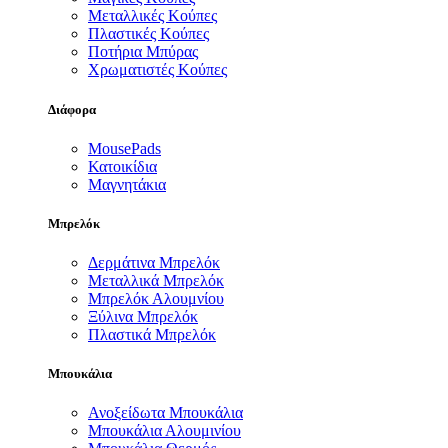
Μεταλλικές Κούπες
Πλαστικές Κούπες
Ποτήρια Μπύρας
Χρωματιστές Κούπες
Διάφορα
MousePads
Κατοικίδια
Μαγνητάκια
Μπρελόκ
Δερμάτινα Μπρελόκ
Μεταλλικά Μπρελόκ
Μπρελόκ Αλουμνίου
Ξύλινα Μπρελόκ
Πλαστικά Μπρελόκ
Μπουκάλια
Ανοξείδωτα Μπουκάλια
Μπουκάλια Αλουμινίου