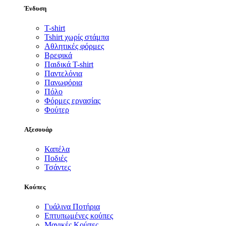
Ένδυση
T-shirt
Tshirt χωρίς στάμπα
Αθλητικές φόρμες
Βρεφικά
Παιδικά T-shirt
Παντελόνια
Πανωφόρια
Πόλο
Φόρμες εργασίας
Φούτερ
Αξεσουάρ
Καπέλα
Ποδιές
Τσάντες
Κούπες
Γυάλινα Ποτήρια
Επτυπωμένες κούπες
Μαγικές Κούπες