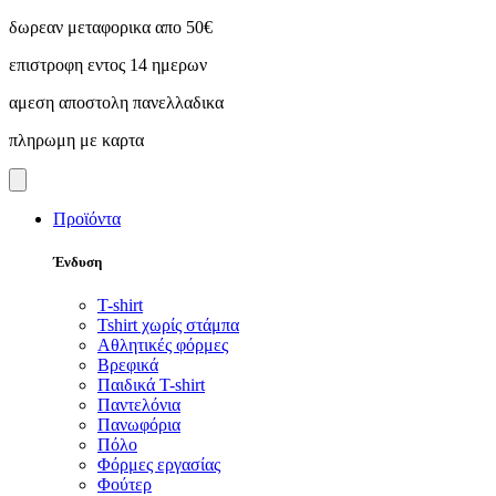
Skip
δωρεαν μεταφορικα απο 50€
to
επιστροφη εντος 14 ημερων
content
αμεση αποστολη πανελλαδικα
πληρωμη με καρτα
Προϊόντα
Ένδυση
T-shirt
Tshirt χωρίς στάμπα
Αθλητικές φόρμες
Βρεφικά
Παιδικά T-shirt
Παντελόνια
Πανωφόρια
Πόλο
Φόρμες εργασίας
Φούτερ