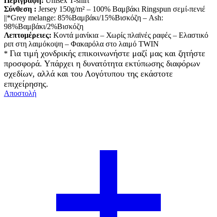
Περιγραφή:
Unisex T-shirt
Σύνθεση :
Jersey 150g/m² – 100% Βαμβάκι Ringspun σεμί-πενιέ
||*Grey melange: 85%Βαμβάκι/15%Βισκόζη – Ash:
98%Βαμβάκι/2%Βισκόζη
Λεπτομέρειες:
Κοντά μανίκια – Χωρίς πλαϊνές ραφές – Ελαστικό
ριπ στη λαιμόκοψη – Φακαρόλα στο λαιμό TWIN
Για τιμή χονδρικής επικοινωνήστε μαζί μας και ζητήστε
*
προσφορά. Υπάρχει η δυνατότητα εκτύπωσης διαφόρων
σχεδίων, αλλά και του Λογότυπου της εκάστοτε
επιχείρησης.
Αποστολή