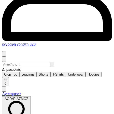
εγγραφη χρηστη β2β
Search
for:
Δημοφιλείς
Crop Top
Leggings
Shorts
T-Shirts
Underwear
Hoodies
Open
0
cart
Αγαπημένα
ΛΟΓΑΡΙΑΣΜΟΣ
ΛΟΓΑΡΙΑΣΜΟΣ