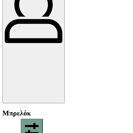
Μπρελόκ