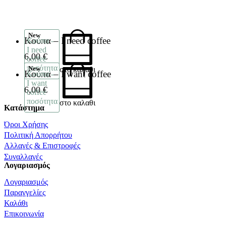
New
Κούπα – I need coffee
Κούπα -
I need
6,00
€
coffee
ποσότητα
New
στο καλαθι
Κούπα – I want coffee
Κούπα -
I want
6,00
€
coffee
ποσότητα
στο καλαθι
Κατάστημα
Όροι Χρήσης
Πολιτική Απορρήτου
Αλλαγές & Επιστροφές
Συναλλαγές
Λογαριασμός
Λογαριασμός
Παραγγελίες
Καλάθι
Επικοινωνία