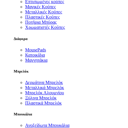
Επτυπωμένες κούπες
Μαγικές Κούπες
Μεταλλικές Κούπες
Πλαστικές Κούπες
Ποτήρια Μπύρας
Χρωματιστές Κούπες
Διάφορα
MousePads
Κατοικίδια
Μαγνητάκια
Μπρελόκ
Δερμάτινα Μπρελόκ
Μεταλλικά Μπρελόκ
Μπρελόκ Αλουμνίου
Ξύλινα Μπρελόκ
Πλαστικά Μπρελόκ
Μπουκάλια
Ανοξείδωτα Μπουκάλια