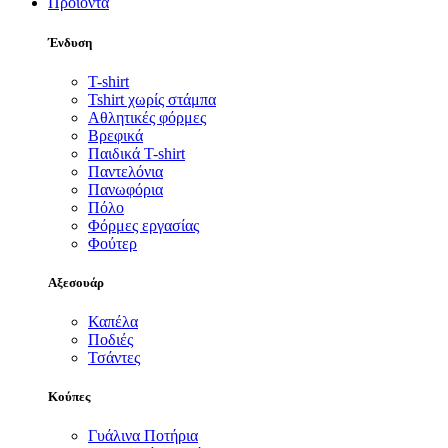
Προϊόντα
Ένδυση
T-shirt
Tshirt χωρίς στάμπα
Αθλητικές φόρμες
Βρεφικά
Παιδικά T-shirt
Παντελόνια
Πανωφόρια
Πόλο
Φόρμες εργασίας
Φούτερ
Αξεσουάρ
Καπέλα
Ποδιές
Τσάντες
Κούπες
Γυάλινα Ποτήρια