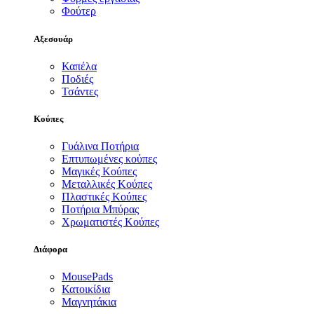
Φούτερ
Αξεσουάρ
Καπέλα
Ποδιές
Τσάντες
Κούπες
Γυάλινα Ποτήρια
Επτυπωμένες κούπες
Μαγικές Κούπες
Μεταλλικές Κούπες
Πλαστικές Κούπες
Ποτήρια Μπύρας
Χρωματιστές Κούπες
Διάφορα
MousePads
Κατοικίδια
Μαγνητάκια