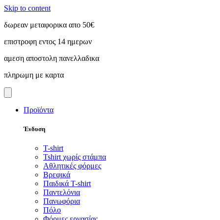
Skip to content
δωρεαν μεταφορικα απο 50€
επιστροφη εντος 14 ημερων
αμεση αποστολη πανελλαδικα
πληρωμη με καρτα
Προϊόντα
Ένδυση
T-shirt
Tshirt χωρίς στάμπα
Αθλητικές φόρμες
Βρεφικά
Παιδικά T-shirt
Παντελόνια
Πανωφόρια
Πόλο
Φόρμες εργασίας