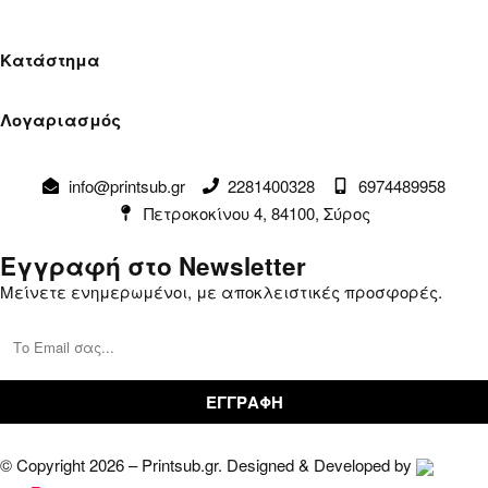
Κατάστημα
Όροι Χρήσης
Λογαριασμός
Πολιτική Απορρήτου
Λογαριασμός
Αλλαγές & Επιστροφές
info@printsub.gr
2281400328
6974489958
Παραγγελίες
Συναλλαγές
Πετροκοκίνου 4, 84100, Σύρος
Καλάθι
Επικοινωνία
Εγγραφή στο Newsletter
Μείνετε ενημερωμένοι, με αποκλειστικές προσφορές.
© Copyright 2026 – Printsub.gr. Designed & Developed by