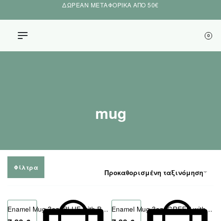
ΔΩΡΕΑΝ ΜΕΤΑΦΟΡΙΚΑ ΑΠΟ 50€
0
mug
Φίλτρα
Προκαθορισμένη ταξινόμηση
Enamel Mug 3oz. BLUE with Black Rim
Enamel Mug 3oz. GREEN with Black Rim