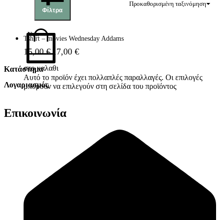
Προκαθορισμένη ταξινόμηση
Φίλτρα
New
Tshirt – movies Wednesday Addams
15,00
€
17,00
€
στο καλαθι
Κατάστημα
Αυτό το προϊόν έχει πολλαπλές παραλλαγές. Οι επιλογές
Λογαριασμός
Όροι Χρήσης
μπορούν να επιλεγούν στη σελίδα του προϊόντος
Πολιτική Απορρήτου
Λογαριασμός
Αλλαγές & Επιστροφές
Επικοινωνία
Παραγγελίες
Συναλλαγές
Καλάθι
Επικοινωνία