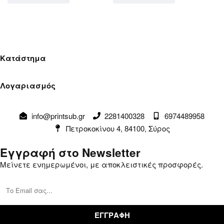
Κατάστημα
Όροι Χρήσης
Λογαριασμός
Πολιτική Απορρήτου
Λογαριασμός
Αλλαγές & Επιστροφές
info@printsub.gr
2281400328
6974489958
Παραγγελίες
Συναλλαγές
Πετροκοκίνου 4, 84100, Σύρος
Καλάθι
Επικοινωνία
Εγγραφή στο Newsletter
Μείνετε ενημερωμένοι, με αποκλειστικές προσφορές.