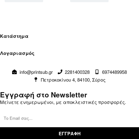
Κατάστημα
Όροι Χρήσης
Λογαριασμός
Πολιτική Απορρήτου
Λογαριασμός
Αλλαγές & Επιστροφές
info@printsub.gr
2281400328
6974489958
Παραγγελίες
Συναλλαγές
Πετροκοκίνου 4, 84100, Σύρος
Καλάθι
Επικοινωνία
Εγγραφή στο Newsletter
Μείνετε ενημερωμένοι, με αποκλειστικές προσφορές.