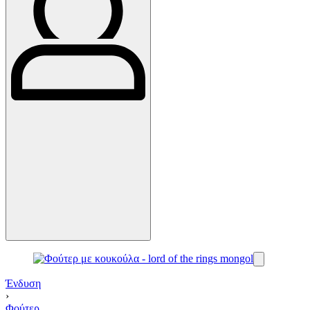
Ένδυση
›
Φούτερ