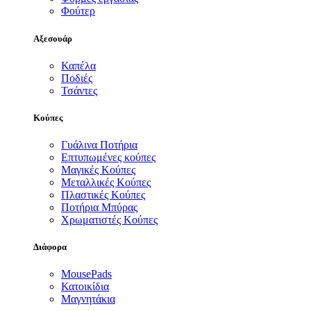
Φούτερ
Αξεσουάρ
Καπέλα
Ποδιές
Τσάντες
Κούπες
Γυάλινα Ποτήρια
Επτυπωμένες κούπες
Μαγικές Κούπες
Μεταλλικές Κούπες
Πλαστικές Κούπες
Ποτήρια Μπύρας
Χρωματιστές Κούπες
Διάφορα
MousePads
Κατοικίδια
Μαγνητάκια