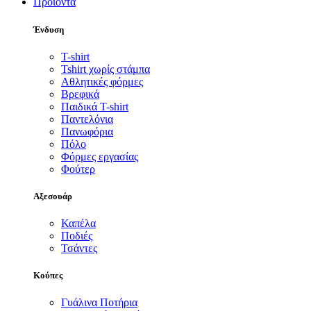
Προϊόντα
Ένδυση
T-shirt
Tshirt χωρίς στάμπα
Αθλητικές φόρμες
Βρεφικά
Παιδικά T-shirt
Παντελόνια
Πανωφόρια
Πόλο
Φόρμες εργασίας
Φούτερ
Αξεσουάρ
Καπέλα
Ποδιές
Τσάντες
Κούπες
Γυάλινα Ποτήρια