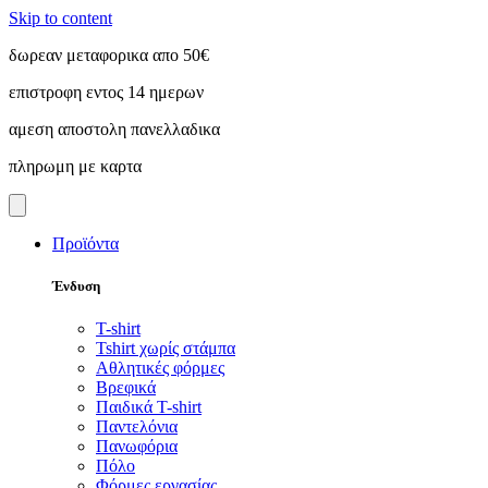
Skip to content
δωρεαν μεταφορικα απο 50€
επιστροφη εντος 14 ημερων
αμεση αποστολη πανελλαδικα
πληρωμη με καρτα
Προϊόντα
Ένδυση
T-shirt
Tshirt χωρίς στάμπα
Αθλητικές φόρμες
Βρεφικά
Παιδικά T-shirt
Παντελόνια
Πανωφόρια
Πόλο
Φόρμες εργασίας