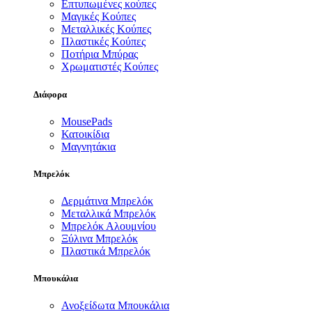
Επτυπωμένες κούπες
Μαγικές Κούπες
Μεταλλικές Κούπες
Πλαστικές Κούπες
Ποτήρια Μπύρας
Χρωματιστές Κούπες
Διάφορα
MousePads
Κατοικίδια
Μαγνητάκια
Μπρελόκ
Δερμάτινα Μπρελόκ
Μεταλλικά Μπρελόκ
Μπρελόκ Αλουμνίου
Ξύλινα Μπρελόκ
Πλαστικά Μπρελόκ
Μπουκάλια
Ανοξείδωτα Μπουκάλια