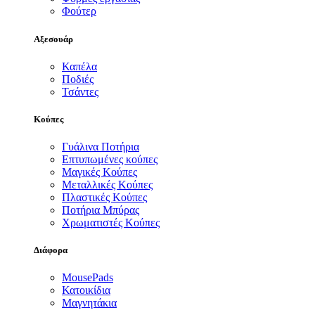
Φούτερ
Αξεσουάρ
Καπέλα
Ποδιές
Τσάντες
Κούπες
Γυάλινα Ποτήρια
Επτυπωμένες κούπες
Μαγικές Κούπες
Μεταλλικές Κούπες
Πλαστικές Κούπες
Ποτήρια Μπύρας
Χρωματιστές Κούπες
Διάφορα
MousePads
Κατοικίδια
Μαγνητάκια