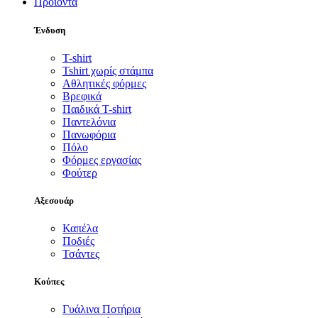
Προϊόντα
Ένδυση
T-shirt
Tshirt χωρίς στάμπα
Αθλητικές φόρμες
Βρεφικά
Παιδικά T-shirt
Παντελόνια
Πανωφόρια
Πόλο
Φόρμες εργασίας
Φούτερ
Αξεσουάρ
Καπέλα
Ποδιές
Τσάντες
Κούπες
Γυάλινα Ποτήρια