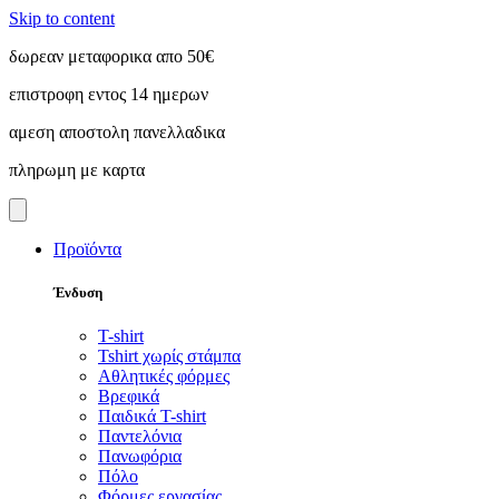
Skip to content
δωρεαν μεταφορικα απο 50€
επιστροφη εντος 14 ημερων
αμεση αποστολη πανελλαδικα
πληρωμη με καρτα
Προϊόντα
Ένδυση
T-shirt
Tshirt χωρίς στάμπα
Αθλητικές φόρμες
Βρεφικά
Παιδικά T-shirt
Παντελόνια
Πανωφόρια
Πόλο
Φόρμες εργασίας